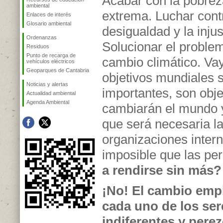
Acabar con la pobrez
ambiental
extrema. Luchar cont
Enlaces de interés
Glosario ambiental
desigualdad y la injus
Ordenanzas
Solucionar el proble
Residuos
Punto de recarga de
cambio climático. Va
vehículos eléctricos
Geoparques de Cantabria
objetivos mundiales 
Noticias y alertas
importantes, son obje
Actualidad ambiental
Agenda Ambiental
cambiarán el mundo y
que será necesaria la
organizaciones intern
imposible que las per
a rendirse sin más?
¡No! El cambio empi
cada uno de los se
indiferentes y pere